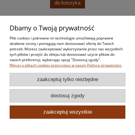
do koszyka
Dbamy o Twoją prywatność
Zakupy
Pliki cookies i pokrewne im technologie umożliwiają poprawne
Pomoc
działanie strony i pomagają nam dostosować ofertę do Twoich
potrzeb. Możesz zaakceptować wykorzystanie przez nas wszystkich
tych plików i przejść do sklepu lub dostosować użycie plików do
Moje konto
swoich preferencji, wybierając opcję "Dostosuj zgody".
Więcej o plikach cookies przeczytasz w naszej Polityce prywatności.
Informacje
zaakceptuj tylko niezbędne
dostosuj zgody
zaakceptuj wszystkie
pokaż pełną wersję strony