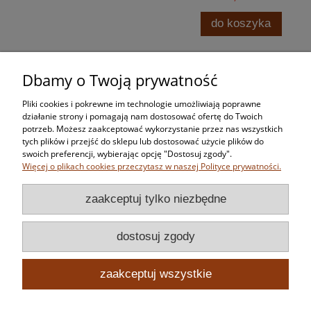
do koszyka
Dbamy o Twoją prywatność
Zakupy
Pliki cookies i pokrewne im technologie umożliwiają poprawne
Pomoc
działanie strony i pomagają nam dostosować ofertę do Twoich
potrzeb. Możesz zaakceptować wykorzystanie przez nas wszystkich
tych plików i przejść do sklepu lub dostosować użycie plików do
Moje konto
swoich preferencji, wybierając opcję "Dostosuj zgody".
Więcej o plikach cookies przeczytasz w naszej Polityce prywatności.
Informacje
zaakceptuj tylko niezbędne
dostosuj zgody
zaakceptuj wszystkie