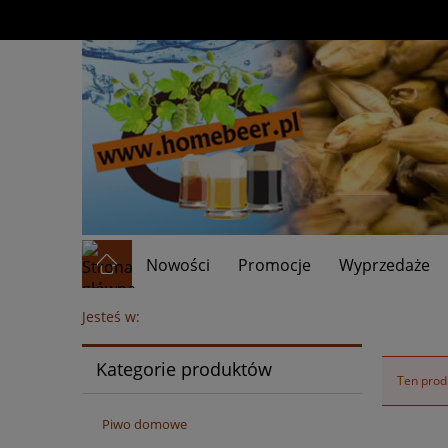
Nowości
Promocje
Wyprzedaże
Jesteś w:
Kategorie produktów
Ten produ
Piwo domowe