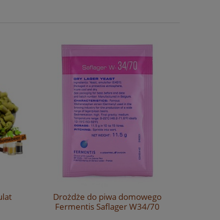
ulat
Drożdże do piwa domowego
Słód mon
Fermentis Saflager W34/70