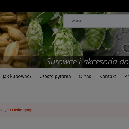
Jak kupować?
Częste pytania
O nas
Kontakt
Pi
kt jest niedostępny.