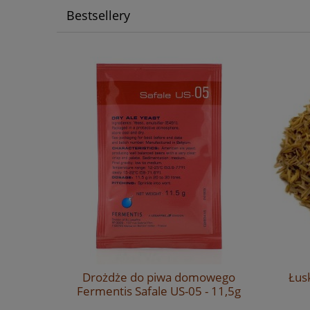
Bestsellery
sen 2RS -
Drożdże do piwa domowego
Łus
owy
Fermentis Safale US-05 - 11,5g