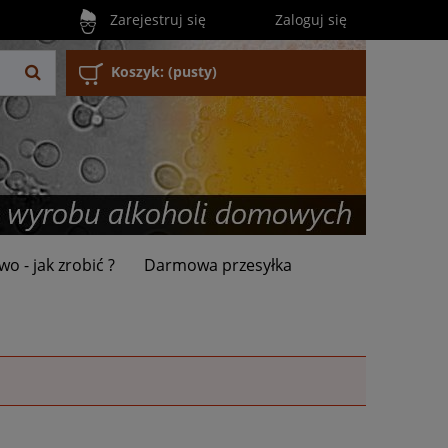
Zarejestruj się
Zaloguj się
Koszyk:
(pusty)
wo - jak zrobić ?
Darmowa przesyłka