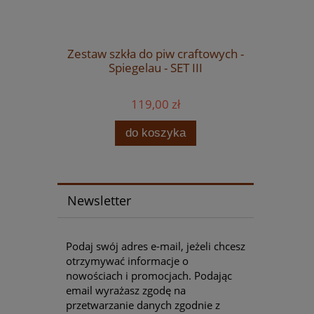
ne PIWES-
g
Zestaw szkła do piw craftowych -
Szkła do
Spiegelau - SET III
Spiegela
119,00 zł
 zł
 zł
do koszyka
Newsletter
Podaj swój adres e-mail, jeżeli chcesz
otrzymywać informacje o
nowościach i promocjach. Podając
email wyrażasz zgodę na
przetwarzanie danych zgodnie z