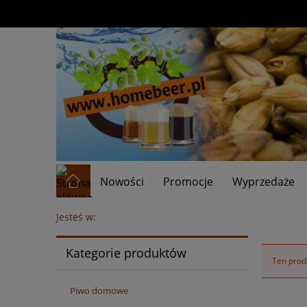
Nowości
Promocje
Wyprzedaże
Jesteś w:
Kategorie produktów
Ten produ
Piwo domowe