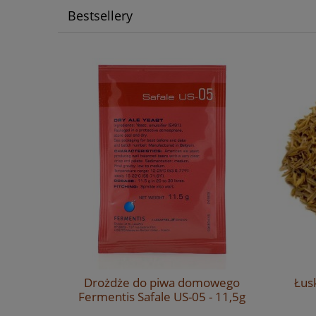
Bestsellery
sen 2RS -
Drożdże do piwa domowego
Łus
owy
Fermentis Safale US-05 - 11,5g