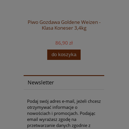
ftowych -
Piwo Gozdawa Goldene Weizen -
Drożdż
II
Klasa Koneser 3,4kg
Fermentis
86,90 zł
do koszyka
Newsletter
Podaj swój adres e-mail, jeżeli chcesz
otrzymywać informacje o
nowościach i promocjach. Podając
email wyrażasz zgodę na
przetwarzanie danych zgodnie z