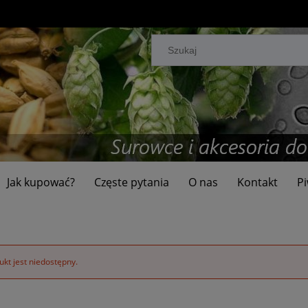
Jak kupować?
Częste pytania
O nas
Kontakt
Pi
kt jest niedostępny.