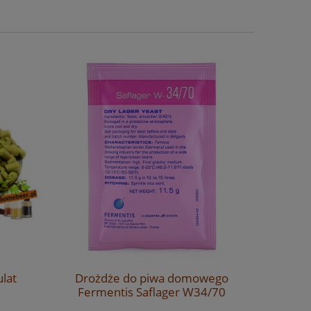
ulat
Drożdże do piwa domowego
Słód mon
Fermentis Saflager W34/70