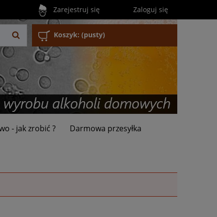
Zarejestruj się
Zaloguj się
Koszyk:
(pusty)
wo - jak zrobić ?
Darmowa przesyłka