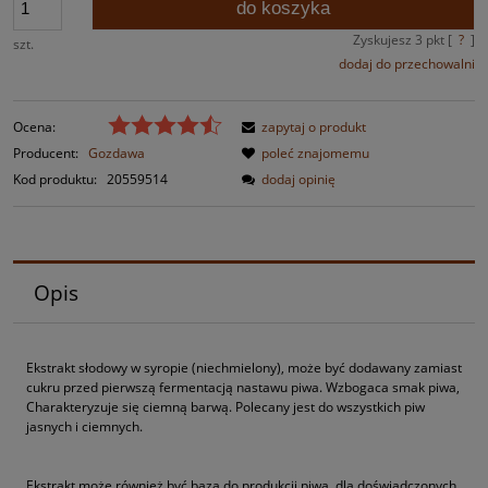
do koszyka
Zyskujesz
3
pkt [
?
]
szt.
dodaj do przechowalni
Ocena:
zapytaj o produkt
Producent:
Gozdawa
poleć znajomemu
Kod produktu:
20559514
dodaj opinię
Opis
Ekstrakt słodowy w syropie (niechmielony), może być dodawany zamiast
cukru przed pierwszą fermentacją nastawu piwa. Wzbogaca smak piwa,
Charakteryzuje się ciemną barwą. Polecany jest do wszystkich piw
jasnych i ciemnych.
Ekstrakt może również być bazą do produkcji piwa, dla doświadczonych