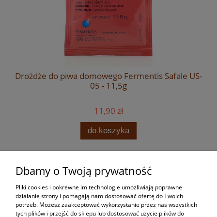
Drożdże do piwa domowego Fermentis Safale US-
05 - 11,5g
11,90 zł
do koszyka
Dbamy o Twoją prywatność
Zakupy
Pliki cookies i pokrewne im technologie umożliwiają poprawne
Pomoc
działanie strony i pomagają nam dostosować ofertę do Twoich
potrzeb. Możesz zaakceptować wykorzystanie przez nas wszystkich
tych plików i przejść do sklepu lub dostosować użycie plików do