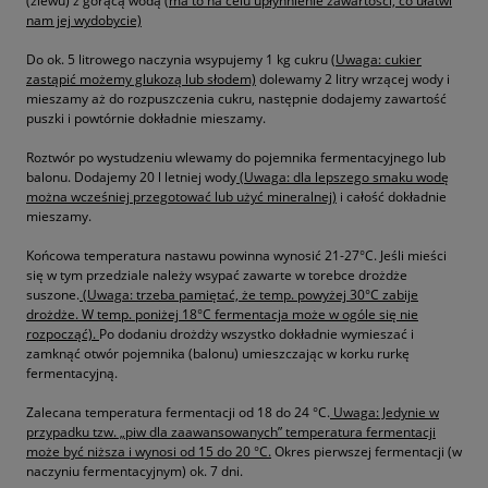
(zlewu) z gorącą wodą
(ma to na celu upłynnienie zawartości, co ułatwi
nam jej wydobycie)
Do ok. 5 litrowego naczynia wsypujemy 1 kg cukru
(Uwaga: cukier
zastąpić możemy glukozą lub słodem)
dolewamy 2 litry wrzącej wody i
mieszamy aż do rozpuszczenia cukru, następnie dodajemy zawartość
puszki i powtórnie dokładnie mieszamy.
Roztwór po wystudzeniu wlewamy do pojemnika fermentacyjnego lub
balonu. Dodajemy 20 l letniej wody
(Uwaga: dla lepszego smaku wodę
można wcześniej przegotować lub użyć mineralnej)
i całość dokładnie
mieszamy.
Końcowa temperatura nastawu powinna wynosić 21-27°C. Jeśli mieści
się w tym przedziale należy wsypać zawarte w torebce drożdże
suszone.
(Uwaga: trzeba pamiętać, że temp. powyżej 30°C zabije
drożdże. W temp. poniżej 18°C fermentacja może w ogóle się nie
rozpocząć).
Po dodaniu drożdży wszystko dokładnie wymieszać i
zamknąć otwór pojemnika (balonu) umieszczając w korku rurkę
fermentacyjną.
Zalecana temperatura fermentacji od 18 do 24 °C.
Uwaga: Jedynie w
przypadku tzw. „piw dla zaawansowanych” temperatura fermentacji
może być niższa i wynosi od 15 do 20 °C.
Okres pierwszej fermentacji (w
naczyniu fermentacyjnym) ok. 7 dni.