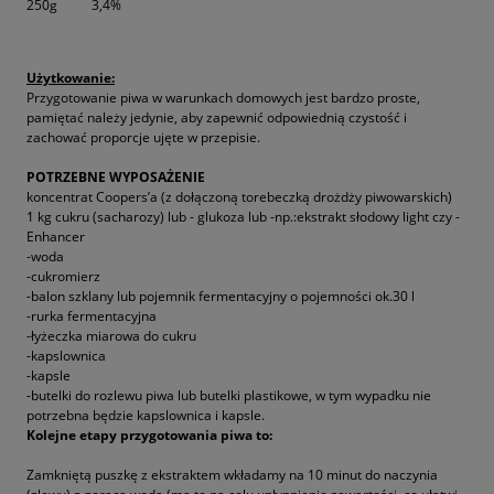
250g
3,4%
Użytkowanie:
Przygotowanie piwa w warunkach domowych jest bardzo proste,
pamiętać należy jedynie, aby zapewnić odpowiednią czystość i
zachować proporcje ujęte w przepisie.
POTRZEBNE WYPOSAŻENIE
koncentrat Coopers’a (z dołączoną torebeczką drożdży piwowarskich)
1 kg cukru (sacharozy) lub - glukoza lub -np.:ekstrakt słodowy light czy -
Enhancer
-woda
-cukromierz
-balon szklany lub pojemnik fermentacyjny o pojemności ok.30 l
-rurka fermentacyjna
-łyżeczka miarowa do cukru
-kapslownica
-kapsle
-butelki do rozlewu piwa lub butelki plastikowe, w tym wypadku nie
potrzebna będzie kapslownica i kapsle.
Kolejne etapy przygotowania piwa to:
Zamkniętą puszkę z ekstraktem wkładamy na 10 minut do naczynia