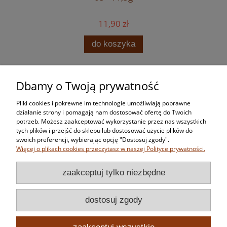
11,90 zł
do koszyka
Dbamy o Twoją prywatność
Zakupy
Pliki cookies i pokrewne im technologie umożliwiają poprawne
Pomoc
działanie strony i pomagają nam dostosować ofertę do Twoich
potrzeb. Możesz zaakceptować wykorzystanie przez nas wszystkich
tych plików i przejść do sklepu lub dostosować użycie plików do
Moje konto
swoich preferencji, wybierając opcję "Dostosuj zgody".
Więcej o plikach cookies przeczytasz w naszej Polityce prywatności.
Informacje
zaakceptuj tylko niezbędne
dostosuj zgody