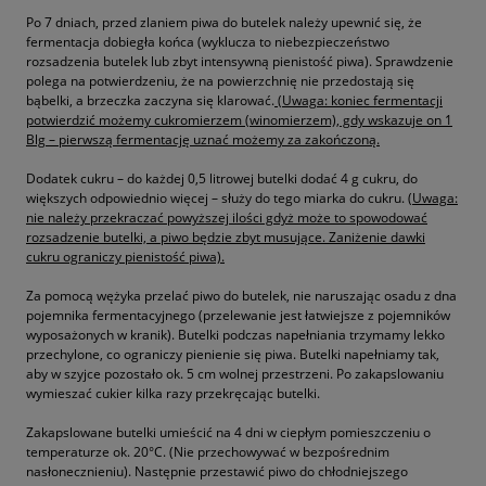
Po 7 dniach, przed zlaniem piwa do butelek należy upewnić się, że
fermentacja dobiegła końca (wyklucza to niebezpieczeństwo
rozsadzenia butelek lub zbyt intensywną pienistość piwa). Sprawdzenie
polega na potwierdzeniu, że na powierzchnię nie przedostają się
bąbelki, a brzeczka zaczyna się klarować.
(Uwaga: koniec fermentacji
potwierdzić możemy cukromierzem (winomierzem), gdy wskazuje on 1
Blg – pierwszą fermentację uznać możemy za zakończoną.
Dodatek cukru – do każdej 0,5 litrowej butelki dodać 4 g cukru, do
większych odpowiednio więcej – służy do tego miarka do cukru.
(Uwaga:
nie należy przekraczać powyższej ilości gdyż może to spowodować
rozsadzenie butelki, a piwo będzie zbyt musujące. Zaniżenie dawki
cukru ograniczy pienistość piwa).
Za pomocą wężyka przelać piwo do butelek, nie naruszając osadu z dna
pojemnika fermentacyjnego (przelewanie jest łatwiejsze z pojemników
wyposażonych w kranik). Butelki podczas napełniania trzymamy lekko
przechylone, co ograniczy pienienie się piwa. Butelki napełniamy tak,
aby w szyjce pozostało ok. 5 cm wolnej przestrzeni. Po zakapslowaniu
wymieszać cukier kilka razy przekręcając butelki.
Zakapslowane butelki umieścić na 4 dni w ciepłym pomieszczeniu o
temperaturze ok. 20°C. (Nie przechowywać w bezpośrednim
nasłonecznieniu). Następnie przestawić piwo do chłodniejszego