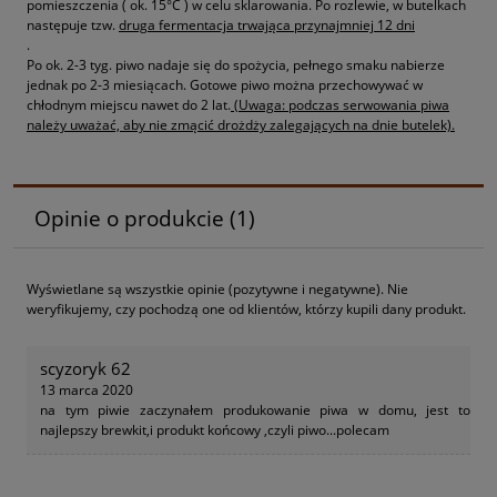
pomieszczenia ( ok. 15°C ) w celu sklarowania. Po rozlewie, w butelkach
następuje tzw.
druga fermentacja trwająca przynajmniej 12 dni
.
Po ok. 2-3 tyg. piwo nadaje się do spożycia, pełnego smaku nabierze
jednak po 2-3 miesiącach. Gotowe piwo można przechowywać w
chłodnym miejscu nawet do 2 lat.
(Uwaga: podczas serwowania piwa
należy uważać, aby nie zmącić drożdży zalegających na dnie butelek).
Opinie o produkcie (1)
Wyświetlane są wszystkie opinie (pozytywne i negatywne). Nie
weryfikujemy, czy pochodzą one od klientów, którzy kupili dany produkt.
scyzoryk 62
13 marca 2020
na tym piwie zaczynałem produkowanie piwa w domu, jest to
najlepszy brewkit,i produkt końcowy ,czyli piwo...polecam