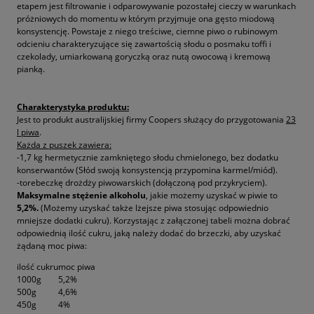
etapem jest filtrowanie i odparowywanie pozostałej cieczy w warunkach
próżniowych do momentu w którym przyjmuje ona gęsto miodową
konsystencję. Powstaje z niego treściwe, ciemne piwo o rubinowym
odcieniu charakteryzujące się zawartością słodu o posmaku toffi i
czekolady, umiarkowaną goryczką oraz nutą owocową i kremową
pianką.
Charakterystyka produktu:
Jest to produkt australijskiej firmy Coopers służący do przygotowania
23
l piwa
.
Każda z puszek zawiera:
-1,7 kg hermetycznie zamkniętego słodu chmielonego, bez dodatku
konserwantów (Słód swoją konsystencją przypomina karmel/miód).
-torebeczkę drożdży piwowarskich (dołączoną pod przykryciem).
Maksymalne stężenie alkoholu
, jakie możemy uzyskać w piwie to
5,2%.
(Możemy uzyskać także lżejsze piwa stosując odpowiednio
mniejsze dodatki cukru). Korzystając z załączonej tabeli można dobrać
odpowiednią ilość cukru, jaką należy dodać do brzeczki, aby uzyskać
żądaną moc piwa:
ilość cukru
moc piwa
1000g
5,2%
500g
4,6%
450g
4%