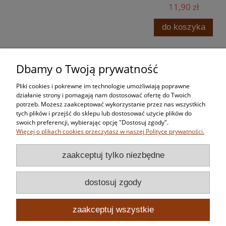
11,90 zł
do koszyka
Dbamy o Twoją prywatność
Zakupy
Pliki cookies i pokrewne im technologie umożliwiają poprawne
Pomoc
działanie strony i pomagają nam dostosować ofertę do Twoich
potrzeb. Możesz zaakceptować wykorzystanie przez nas wszystkich
tych plików i przejść do sklepu lub dostosować użycie plików do
Moje konto
swoich preferencji, wybierając opcję "Dostosuj zgody".
Więcej o plikach cookies przeczytasz w naszej Polityce prywatności.
Informacje
zaakceptuj tylko niezbędne
dostosuj zgody
zaakceptuj wszystkie