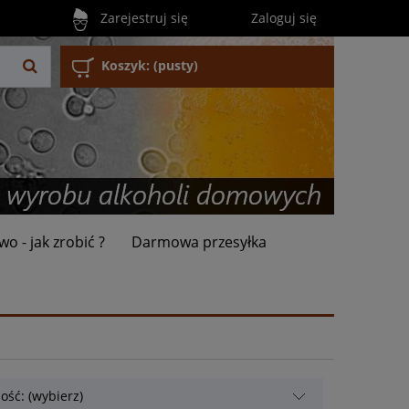
Zarejestruj się
Zaloguj się
Koszyk:
(pusty)
wo - jak zrobić ?
Darmowa przesyłka
ość: (wybierz)