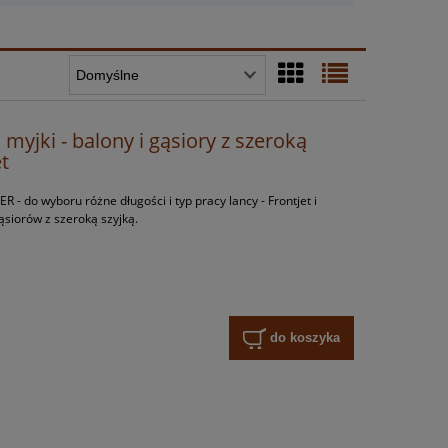
myjki - balony i gąsiory z szeroką
et
 do wyboru różne długości i typ pracy lancy - Frontjet i
ąsiorów z szeroką szyjką.
do koszyka