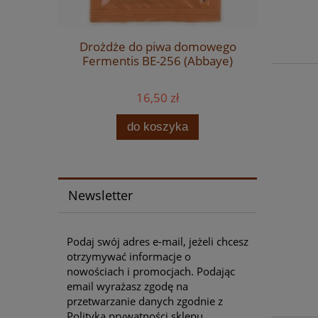
ftowych -
Drożdże do piwa domowego
Drożdż
II
Fermentis BE-256 (Abbaye)
Fermentis
16,50 zł
do koszyka
Newsletter
Podaj swój adres e-mail, jeżeli chcesz
otrzymywać informacje o
nowościach i promocjach. Podając
email wyrażasz zgodę na
przetwarzanie danych zgodnie z
Polityka prywatności sklepu.