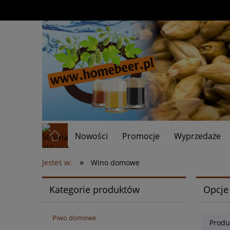
Nowości
Promocje
Wyprzedaże
»
Jesteś w:
Wino domowe
Kategorie produktów
Opcje
Piwo domowe
Produ