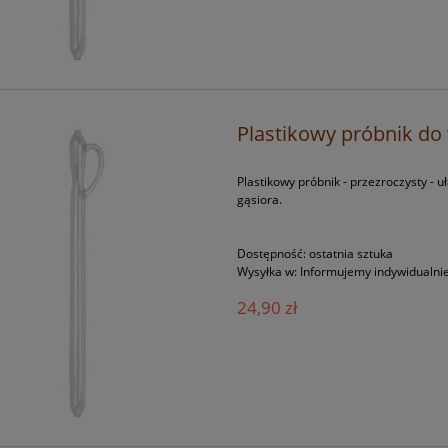
e do piwa domowego
WES pszeniczny ekstrakt słodo
 Safale BE-134 (Saison)
1,2kg
Plastikowy próbnik do 
13,90 zł
32,90 zł
do koszyka
do koszyka
Plastikowy próbnik - przezroczysty - u
gąsiora.
Dostępność:
ostatnia sztuka
Wysyłka w:
Informujemy indywidualni
24,90 zł