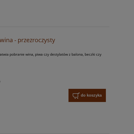
Pszeniczny ekstra
Bru
wy
WES piwo domowe bursztynowe
PIWES-04 1,7kg
229,
wina - przezroczysty
49,90 zł
Cena regularn
Najniższa cen
do koszyka
łatwia pobranie wina, piwa czy destylatów z balona, beczki czy
do ko
e
do koszyka