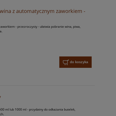
 wina z automatycznym zaworkiem -
aworkiem - przezroczysty - ułatwia pobranie wina, piwa,
a.
do koszyka
y
00 ml lub 1000 ml - przydatny do odkażania butelek,
ich.