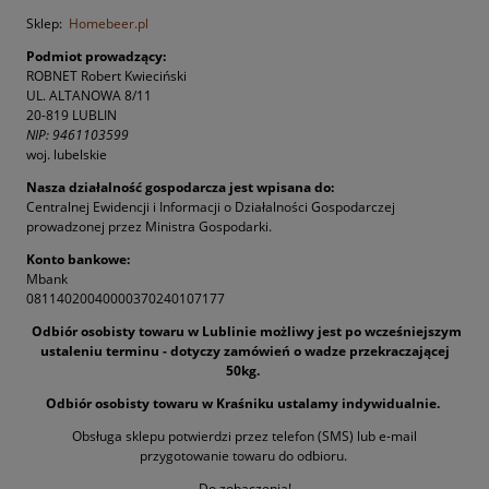
Sklep:
Homebeer.pl
Podmiot prowadzący:
ROBNET Robert Kwieciński
UL. ALTANOWA 8/11
20-819 LUBLIN
NIP: 9461103599
woj. lubelskie
Nasza działalność gospodarcza jest wpisana do:
Centralnej Ewidencji i Informacji o Działalności Gospodarczej
prowadzonej przez Ministra Gospodarki.
Konto bankowe:
Mbank
08114020040000370240107177
Odbiór osobisty towaru w Lublinie możliwy jest po wcześniejszym
ustaleniu terminu - dotyczy zamówień o wadze przekraczającej
50kg.
Odbiór osobisty towaru w Kraśniku ustalamy indywidualnie.
Obsługa sklepu potwierdzi przez telefon (SMS) lub e-mail
przygotowanie towaru do odbioru.
Do zobaczenia!