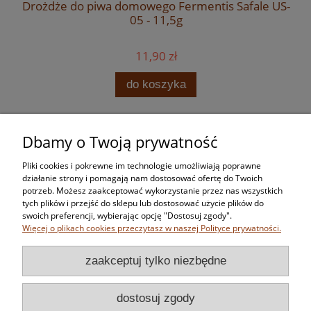
Drożdże do piwa domowego Fermentis Safale US-
05 - 11,5g
11,90 zł
do koszyka
Dbamy o Twoją prywatność
Zakupy
Pliki cookies i pokrewne im technologie umożliwiają poprawne
Pomoc
działanie strony i pomagają nam dostosować ofertę do Twoich
potrzeb. Możesz zaakceptować wykorzystanie przez nas wszystkich
tych plików i przejść do sklepu lub dostosować użycie plików do
Moje konto
swoich preferencji, wybierając opcję "Dostosuj zgody".
Więcej o plikach cookies przeczytasz w naszej Polityce prywatności.
Informacje
zaakceptuj tylko niezbędne
dostosuj zgody