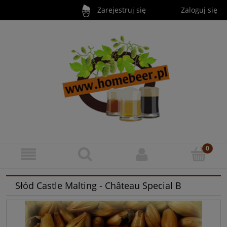
Zarejestruj się
Zaloguj się
Słód Castle Malting - Château Special B