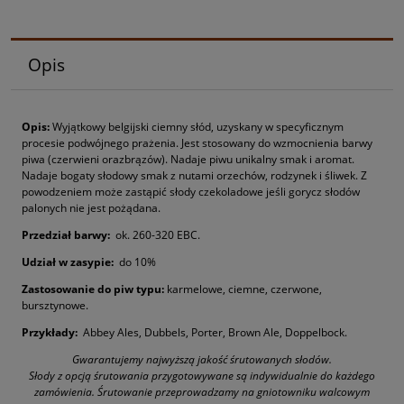
Opis
Opis:
Wyjątkowy
belgijski
ciemny
słód,
uzyskany w
specyficznym
procesie
podwójnego
prażenia
.
Jest stosowany do wzmocnienia
barwy
piwa (
czerwieni
oraz
brązów
). Nadaje piwu u
nikalny
smak i aromat
.
Nadaje
bogaty
słodowy
smak z
nutami
orzechów, rodzynek
i
śliwek
.
Z
powodzeniem m
oże zastąpić słody c
zekoladowe
jeśli
gorycz
słodów
palonych
nie jest pożądana
.
P
rzedział barwy
:
ok. 260-320 EBC.
Udział w zasypie:
do 10%
Zastosowanie do piw typu:
karmelowe, ciemne, czerwone,
bursztynowe.
Przykłady:
Abbey
Ales,
D
ubbels
,
Porter
,
Brown Ale
, D
oppelbock
.
Gwarantujemy najwyższą jakość śrutowanych słodów.
Słody z opcją śrutowania przygotowywane są indywidualnie do każdego
zamówienia. Śrutowanie przeprowadzamy na gniotowniku walcowym