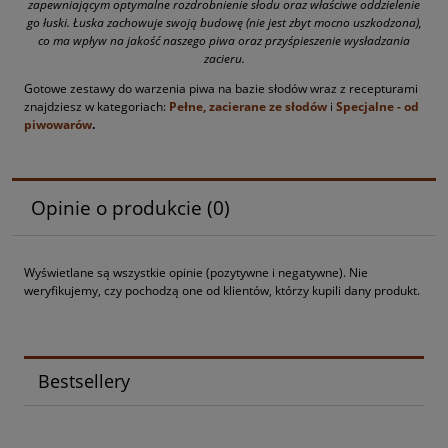
zapewniającym optymalne rozdrobnienie słodu oraz właściwe oddzielenie
go łuski. Łuska zachowuje swoją budowę (nie jest zbyt mocno uszkodzona),
co ma wpływ na jakość naszego piwa oraz przyśpieszenie wysładzania
zacieru.
Gotowe zestawy do warzenia piwa na bazie słodów wraz z recepturami
znajdziesz w kategoriach:
Pełne, zacierane ze słodów
i
Specjalne - od
piwowarów
.
Opinie o produkcie (0)
Wyświetlane są wszystkie opinie (pozytywne i negatywne). Nie
weryfikujemy, czy pochodzą one od klientów, którzy kupili dany produkt.
Bestsellery