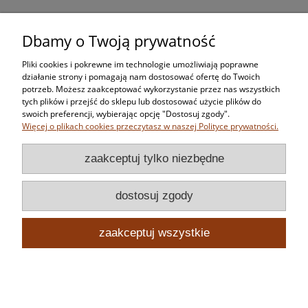
Dbamy o Twoją prywatność
Zakupy
Pliki cookies i pokrewne im technologie umożliwiają poprawne
Pomoc
działanie strony i pomagają nam dostosować ofertę do Twoich
potrzeb. Możesz zaakceptować wykorzystanie przez nas wszystkich
tych plików i przejść do sklepu lub dostosować użycie plików do
Moje konto
swoich preferencji, wybierając opcję "Dostosuj zgody".
Więcej o plikach cookies przeczytasz w naszej Polityce prywatności.
Informacje
zaakceptuj tylko niezbędne
dostosuj zgody
zaakceptuj wszystkie
pokaż pełną wersję strony
Sklep internetowy Shoper.pl