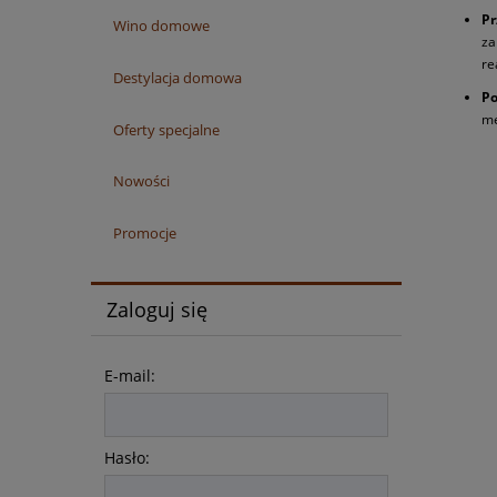
Pr
Wino domowe
za
re
Destylacja domowa
Po
me
Oferty specjalne
Nowości
Promocje
Zaloguj się
E-mail:
Hasło: