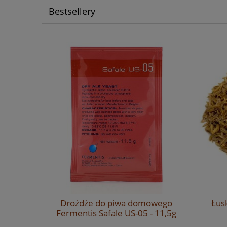
Bestsellery
sen 2RS -
Drożdże do piwa domowego
Łus
owy
Fermentis Safale US-05 - 11,5g