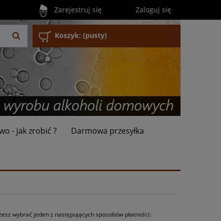
Zarejestruj się
Zaloguj się
Koszyk:
(pusty)
wo - jak zrobić ?
Darmowa przesyłka
żesz wybrać jeden z następujących sposobów płatności: