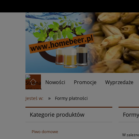
Nowości
Promocje
Wyprzedaże
»
Jesteś w:
Formy płatności
Kategorie produktów
Formy
Piwo domowe
W zależno