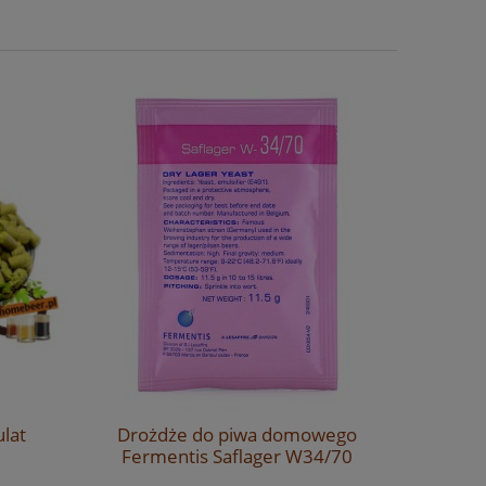
ulat
Drożdże do piwa domowego
Słód mon
Fermentis Saflager W34/70