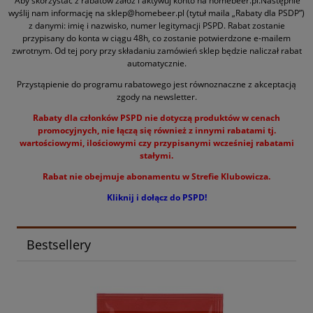
Aby skorzystać z rabatów załóż i aktywuj konto na homebeer.pl.Następnie
wyślij nam informację na sklep@homebeer.pl (tytuł maila „Rabaty dla PSDP”)
z danymi: imię i nazwisko, numer legitymacji PSPD. Rabat zostanie
przypisany do konta w ciągu 48h, co zostanie potwierdzone e-mailem
zwrotnym. Od tej pory przy składaniu zamówień sklep będzie naliczał rabat
automatycznie.
Przystąpienie do programu rabatowego jest równoznaczne z akceptacją
zgody na newsletter.
Rabaty dla członków PSPD nie dotyczą produktów w cenach
promocyjnych, nie łączą się również z innymi rabatami tj.
wartościowymi, ilościowymi czy przypisanymi wcześniej rabatami
stałymi.
Rabat nie obejmuje abonamentu w Strefie Klubowicza.
Kliknij i dołącz do PSPD!
Bestsellery