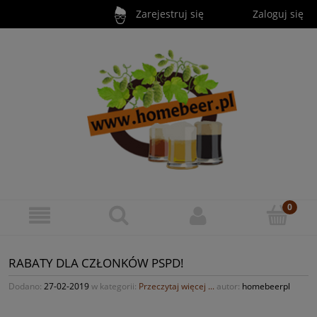
Zarejestruj się
Zaloguj się
RABATY DLA CZŁONKÓW PSPD!
Dodano:
27-02-2019
w kategorii:
Przeczytaj więcej ...
autor:
homebeerpl