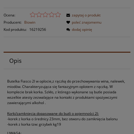
Ocena:
zapytaj o produkt
Producent:
Biowin
poleć znajomemu
Kod produktu:
16219256
dodaj opinię
Opis
Butelka Fiasco 2l w oplocie,z rączką do przechowywania wina, nalewek,
miodów. Charakteryzująca się fantazyjnym oplotem z rączką. W
komplecie brak korka. Szkło, z którego wykonane są butle posiada
wszelkie atesty zezwalające na kontakt z produktami spożywczymi
zawierającymi alkohol .
Korki/zamknięcia dopasowane do butli o pojemności 2l:
-korek z korka o średnicy 23mm, bez otworu do zamknięcia balonu
-korek z korka tzw: grzybek kg19
UWAGA: