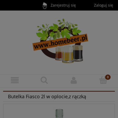
Zarejestruj się
Zaloguj się
Butelka Fiasco 2l w oplocie,z rączką