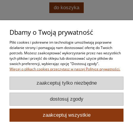
do koszyka
Dbamy o Twoją prywatność
Zakupy
Pliki cookies i pokrewne im technologie umożliwiają poprawne
Pomoc
działanie strony i pomagają nam dostosować ofertę do Twoich
potrzeb. Możesz zaakceptować wykorzystanie przez nas wszystkich
tych plików i przejść do sklepu lub dostosować użycie plików do
Moje konto
swoich preferencji, wybierając opcję "Dostosuj zgody".
Więcej o plikach cookies przeczytasz w naszej Polityce prywatności.
Informacje
zaakceptuj tylko niezbędne
dostosuj zgody
zaakceptuj wszystkie