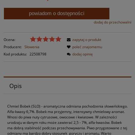
powiadom o dostępności
dodaj do przechowalni
Ocena:
zapytaj o produkt
Producent:
Słowenia
poleć znajomemu
Kod produktu:
22508798
dodaj opinię
Opis
Chmiel Bobek (SLO) - aromatyczna odmiana pochodzenia słoweńskiego.
Alfa-kwasy 6,7%. Bobek ma przyjemny, intensywny chmielowy aromat.
Wnosi do piwa nuty cytrusowe, owocowe i kwiatowe. W zależności
urodzaju w danym roku może zawierać 2,5 - 7%, alfa-kwasów. Bobek
ma dobrą stabilność podczas przechowywania. Piwo przygotowane z tej
odmiany ma bardzo dobry stosunek goryczy i aromatu. Warto