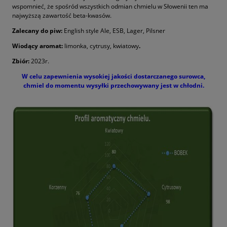
wspomnieć, że spośród wszystkich odmian chmielu w Słowenii ten ma
najwyższą zawartość beta-kwasów.
Zalecany do piw:
English style Ale, ESB, Lager, Pilsner
Wiodący aromat:
limonka, cytrusy, kwiatowy
.
Zbiór:
2023r.
W celu zapewnienia wysokiej jakości dostarczanego surowca,
chmiel do momentu wysyłki przechowywany jest w chłodni.