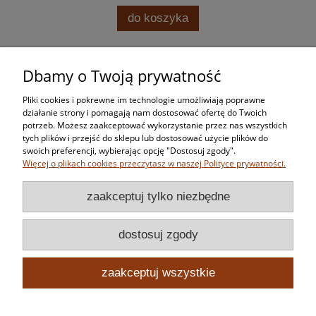
do koszyka
Dbamy o Twoją prywatność
Zakupy
Pliki cookies i pokrewne im technologie umożliwiają poprawne
Pomoc
działanie strony i pomagają nam dostosować ofertę do Twoich
potrzeb. Możesz zaakceptować wykorzystanie przez nas wszystkich
tych plików i przejść do sklepu lub dostosować użycie plików do
Moje konto
swoich preferencji, wybierając opcję "Dostosuj zgody".
Więcej o plikach cookies przeczytasz w naszej Polityce prywatności.
Informacje
zaakceptuj tylko niezbędne
dostosuj zgody
zaakceptuj wszystkie