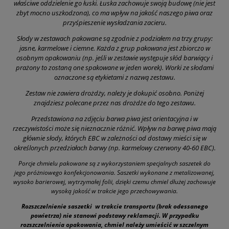
właściwe oddzielenie go łuski. Łuska zachowuje swoją budowę (nie jest
zbyt mocno uszkodzona), co ma wpływ na jakość naszego piwa oraz
przyśpieszenie wysładzania zacieru.
Słody w zestawach pakowane są zgodnie z podziałem na trzy grupy:
jasne, karmelowe i ciemne. Każda z grup pakowana jest zbiorczo w
osobnym opakowaniu (np. jeśli w zestawie występuje słód barwiący i
prażony to zostaną one spakowane w jeden worek). Worki ze słodami
oznaczone są etykietami z nazwą zestawu.
Zestaw nie zawiera drożdży, należy je dokupić osobno. Poniżej
znajdziesz polecane przez nas drożdże do tego zestawu.
Przedstawiona na zdjęciu barwa piwa jest orientacyjna i w
rzeczywistości może się nieznacznie różnić. Wpływ na barwę piwa mają
głównie słody, których EBC w zależności od dostawy mieści się w
określonych przedziałach barwy (np. karmelowy czerwony 40-60 EBC).
Porcje chmielu pakowane są z wykorzystaniem specjalnych saszetek do
jego próżniowego konfekcjonowania. Saszetki wykonane z metalizowanej,
wysoko barierowej, wytrzymałej folii, dzięki czemu chmiel dłużej zachowuje
wysoką jakość w trakcie jego przechowywania.
Rozszczelnienie saszetki w trakcie transportu (brak odessanego
powietrza) nie stanowi podstawy reklamacji. W przypadku
rozszczelnienia opakowania, chmiel należy umieścić w szczelnym