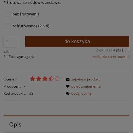
*
Śrutowanie słodów w zestawie:
bez śrutowania
ześrutowane (+2,5 zł)
do koszyka
Zyskujesz
4
pkt [
?
]
szt.
*
- Pole wymagane
dodaj do przechowalni
Ocena:
zapytaj o produkt
Producent:
-
poleć znajomemu
Kod produktu:
#2
dodaj opinię
Opis