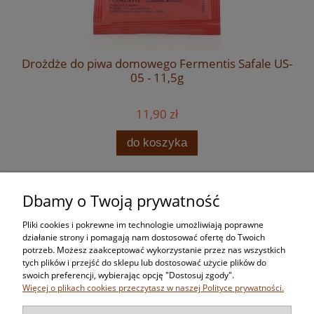
Drożdże do piwa domowego Fermentis Safale US-
05 - 11,5g
11,90 zł
do koszyka
Dbamy o Twoją prywatność
Zakupy
Pliki cookies i pokrewne im technologie umożliwiają poprawne
Pomoc
działanie strony i pomagają nam dostosować ofertę do Twoich
potrzeb. Możesz zaakceptować wykorzystanie przez nas wszystkich
tych plików i przejść do sklepu lub dostosować użycie plików do
Moje konto
swoich preferencji, wybierając opcję "Dostosuj zgody".
Więcej o plikach cookies przeczytasz w naszej Polityce prywatności.
Informacje