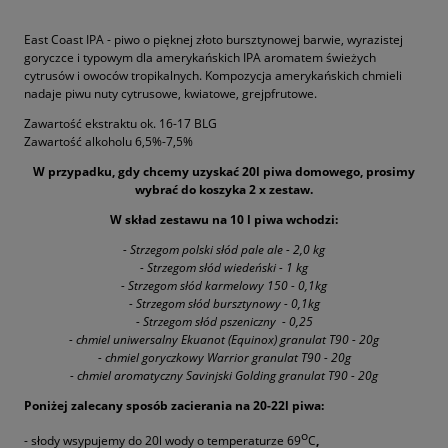
East Coast IPA - piwo o pięknej złoto bursztynowej barwie, wyrazistej
goryczce i typowym dla amerykańskich IPA aromatem świeżych
cytrusów i owoców tropikalnych. Kompozycja amerykańskich chmieli
nadaje piwu
nuty
cytrusowe
, kwiatowe,
grejpfrutowe.
Zawartość ekstraktu ok. 16-17 BLG
Zawartość alkoholu 6,5%-7,5%
W przypadku, gdy chcemy uzyskać 20l piwa domowego, prosimy
wybrać do koszyka 2 x zestaw.
W skład zestawu na 10 l piwa wchodzi:
- Strzegom polski słód pale ale - 2,0 kg
- Strzegom słód wiedeński - 1 kg
- Strzegom słód karmelowy 150 - 0,1kg
- Strzegom słód bursztynowy - 0,1kg
- Strzegom słód pszeniczny - 0,25
- chmiel uniwersalny Ekuanot (Equinox) granulat T90 - 20g
- chmiel goryczkowy Warrior granulat T90 - 20g
- chmiel aromatyczny Savinjski Golding granulat T90 - 20g
Poniżej zalecany sposób zacierania na 20-22l piwa:
o
- słody wsypujemy do 20l wody o temperaturze 69
C
,