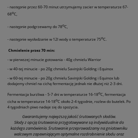
- następnie przez 60-70 minut utrzymujemy zacier w temperaturze 67-
o
68
C,
o
- następnie podgrzewamy do 78
C,
o
- następnie wysładzanie w 12l wody o temperaturze 75
C.
Chmielenie przez 70 min:
- w pierwszej minucie gotowania - 40g chmielu Warrior
- w 40-tej minucie - po 20g chmielu Savinjski Golding i Equinox
- w 60-tej minucie - po 20g chmielu Savinjski Golding i Equinox lub
dodajemy chmiel na cichą fermentację jednak nie dłużej niż 2-3 dni.
o
Fermentacja burzliwa - 5-7 dni w temperaturze 16-18
C, fermentacja
o
cicha w temperaturze 14-18
C około 2-4 tygodnie, rozlew do butelek. Po
4 tygodniach piwo nadaje się do spożycia.
Gwarantujemy najwyższą jakość śrutowanych słodów.
Słody z opcją śrutowania przygotowywane są indywidualnie do
każdego zamówienia. Śrutowanie przeprowadzamy na gniotowniku
walcowym zapewniającym optymalne rozdrobnienie słodu oraz