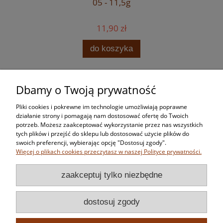
05 - 11,5g
11,90 zł
do koszyka
Dbamy o Twoją prywatność
Zakupy
Pliki cookies i pokrewne im technologie umożliwiają poprawne
Pomoc
działanie strony i pomagają nam dostosować ofertę do Twoich
potrzeb. Możesz zaakceptować wykorzystanie przez nas wszystkich
tych plików i przejść do sklepu lub dostosować użycie plików do
Moje konto
swoich preferencji, wybierając opcję "Dostosuj zgody".
Więcej o plikach cookies przeczytasz w naszej Polityce prywatności.
Informacje
zaakceptuj tylko niezbędne
dostosuj zgody