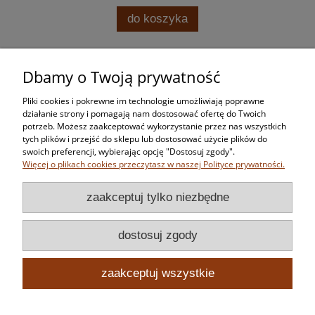
do koszyka
Dbamy o Twoją prywatność
Zakupy
Pliki cookies i pokrewne im technologie umożliwiają poprawne
Pomoc
działanie strony i pomagają nam dostosować ofertę do Twoich
potrzeb. Możesz zaakceptować wykorzystanie przez nas wszystkich
tych plików i przejść do sklepu lub dostosować użycie plików do
Moje konto
swoich preferencji, wybierając opcję "Dostosuj zgody".
Więcej o plikach cookies przeczytasz w naszej Polityce prywatności.
Informacje
zaakceptuj tylko niezbędne
dostosuj zgody
zaakceptuj wszystkie