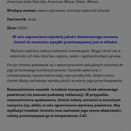
American India Pale Ale, American Wheat, Bitter, Wheat.
Wiodący aromat:
owoce cytrusowe, aromaty żywiczne (sosna).
Zamiennik:
brak.
Zbiór:
2025r.
W celu zapewnienia wysokiej jakości dostarczanego surowca,
chmiel do momentu wysyłki przechowywany jest w chłodni.
Wartości wykresu należy traktować orientacyjnie. Mogą różnić się w
zależności od roku zbiorów, regionu, wieku i ogólnej kondycji uprawy.
Porcje chmielu pakowane są z wykorzystaniem specjalnych saszetek do
jego próżniowego konfekcjonowania. Saszetki wykonane z
metalizowanej, wysoko barierowej, wytrzymałej folii, dzięki czemu
chmiel dłużej zachowuje wysoką jakość w trakcie jego przechowywania.
Rozszczelnienie saszetki w trakcie transportu (brak odessanego
powietrza) nie stanowi podstawy reklamacji. W przypadku
rozszczelnienia opakowania, chmiel należy umieścić w szczelnym
naczyniu (np. słoik), w celu ograniczenia wymiany powietrza. Aby
wydłużyć trwałość chmielu oraz zachować jego cenne właściwości,
należy przechowywać go w temperaturze 2-6C.