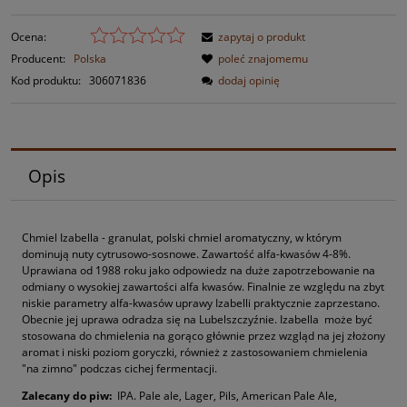
Ocena:
zapytaj o produkt
Producent:
Polska
poleć znajomemu
Kod produktu:
306071836
dodaj opinię
Opis
Chmiel Izabella - granulat, polski chmiel aromatyczny, w którym
dominują nuty cytrusowo-sosnowe. Zawartość alfa-kwasów 4-8%.
Uprawiana od 1988 roku jako odpowiedz na duże zapotrzebowanie na
odmiany o wysokiej zawartości alfa kwasów. Finalnie ze względu na zbyt
niskie parametry alfa-kwasów uprawy Izabelli praktycznie zaprzestano.
Obecnie jej uprawa odradza się na Lubelszczyźnie. Izabella może być
stosowana do chmielenia na gorąco głównie przez wzgląd na jej złożony
aromat i niski poziom goryczki, również z zastosowaniem chmielenia
"na zimno" podczas cichej fermentacji.
Zalecany do piw:
IPA. Pale ale, Lager, Pils, American Pale Ale,