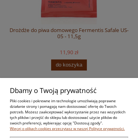
Drożdże do piwa domowego Fermentis Safale US-
05 - 11,5g
11,90 zł
do koszyka
Dbamy o Twoją prywatność
Zakupy
Pliki cookies i pokrewne im technologie umożliwiają poprawne
Pomoc
działanie strony i pomagają nam dostosować ofertę do Twoich
potrzeb. Możesz zaakceptować wykorzystanie przez nas wszystkich
tych plików i przejść do sklepu lub dostosować użycie plików do
Moje konto
swoich preferencji, wybierając opcję "Dostosuj zgody".
Więcej o plikach cookies przeczytasz w naszej Polityce prywatności.
Informacje