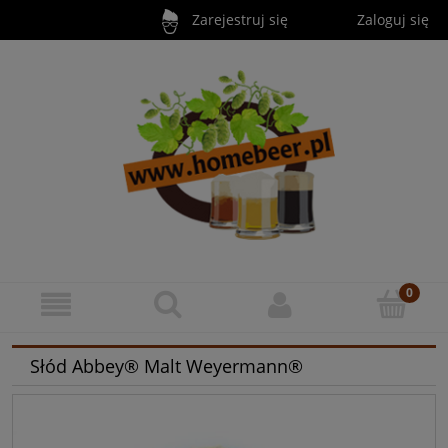
Zarejestruj się
Zaloguj się
Słód Abbey® Malt Weyermann®