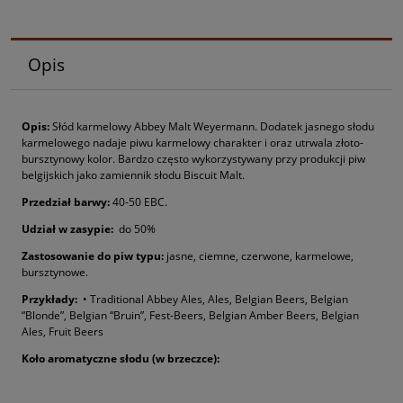
Opis
Opis:
Słód karmelowy Abbey Malt Weyermann. Dodatek jasnego słodu
karmelowego nadaje piwu karmelowy charakter i oraz utrwala złoto-
bursztynowy kolor. Bardzo często wykorzystywany przy produkcji piw
belgijskich jako zamiennik słodu Biscuit Malt.
P
rzedział barwy
:
40-50 EBC.
Udział w zasypie:
do 50%
Zastosowanie do piw typu:
jasne, ciemne, czerwone, karmelowe,
bursztynowe.
Przykłady:
• Traditional Abbey Ales, Ales, Belgian Beers, Belgian
“Blonde”, Belgian “Bruin”, Fest-Beers, Belgian Amber Beers, Belgian
Ales, Fruit Beers
Koło aromatyczne słodu (w brzeczce):