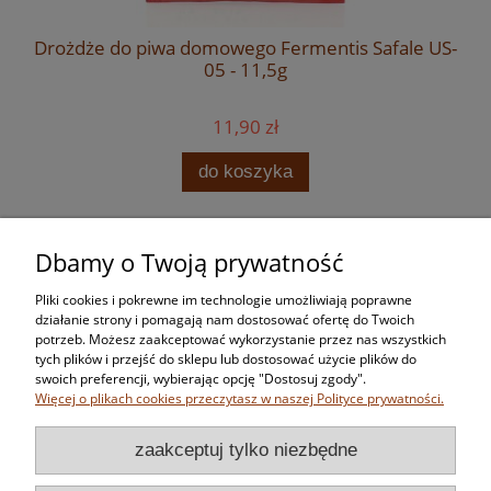
Drożdże do piwa domowego Fermentis Safale US-
05 - 11,5g
11,90 zł
do koszyka
Dbamy o Twoją prywatność
Zakupy
Pliki cookies i pokrewne im technologie umożliwiają poprawne
Pomoc
działanie strony i pomagają nam dostosować ofertę do Twoich
potrzeb. Możesz zaakceptować wykorzystanie przez nas wszystkich
tych plików i przejść do sklepu lub dostosować użycie plików do
Moje konto
swoich preferencji, wybierając opcję "Dostosuj zgody".
Więcej o plikach cookies przeczytasz w naszej Polityce prywatności.
Informacje
zaakceptuj tylko niezbędne