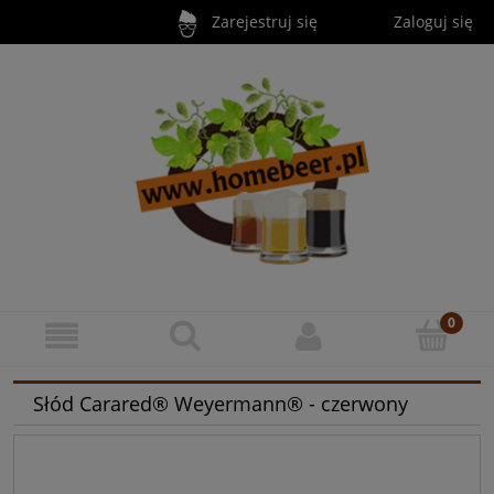
Zarejestruj się
Zaloguj się
Słód Carared® Weyermann® - czerwony