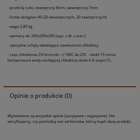
- przekrój rurki: zewnętrzny 8mm, wewnętrzny 7mm
- liczba okręgów: 40 (20 wewnętrznych, 20 zewnętrznych)
- waga 2,85 kg
- wymiary ok: 260x200x200 (wys. x dł. x szer.)
- specjalne uchyty ułatwiające zawieszenie chłodnicy
- czas chłodzenia 23l brzeczki - z 100C do 25C - około 15 minut
(temperatura wody zasilającej chłodnicę około 6-8 stopni C).
Opinie o produkcie (0)
Wyświetlane są wszystkie opinie (pozytywne i negatywne). Nie
weryfikujemy, czy pochodzą one od klientów, którzy kupili dany produkt.