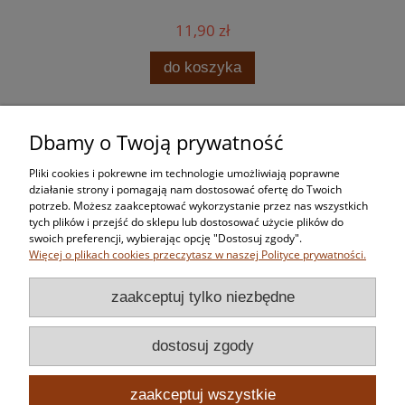
11,90 zł
do koszyka
Dbamy o Twoją prywatność
Zakupy
Pliki cookies i pokrewne im technologie umożliwiają poprawne
Pomoc
działanie strony i pomagają nam dostosować ofertę do Twoich
potrzeb. Możesz zaakceptować wykorzystanie przez nas wszystkich
tych plików i przejść do sklepu lub dostosować użycie plików do
Moje konto
swoich preferencji, wybierając opcję "Dostosuj zgody".
Więcej o plikach cookies przeczytasz w naszej Polityce prywatności.
Informacje
zaakceptuj tylko niezbędne
dostosuj zgody
zaakceptuj wszystkie