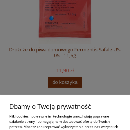
Drożdże do piwa domowego Fermentis Safale US-
05 - 11,5g
11,90 zł
do koszyka
Dbamy o Twoją prywatność
Zakupy
Pliki cookies i pokrewne im technologie umożliwiają poprawne
Pomoc
działanie strony i pomagają nam dostosować ofertę do Twoich
potrzeb. Możesz zaakceptować wykorzystanie przez nas wszystkich