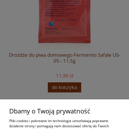
Drożdże do piwa domowego Fermentis Safale US-
05 - 11,5g
11,90 zł
do koszyka
Dbamy o Twoją prywatność
Zakupy
Pliki cookies i pokrewne im technologie umożliwiają poprawne
Pomoc
działanie strony i pomagają nam dostosować ofertę do Twoich