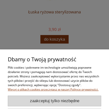
Łuska ryżowa sterylizowana
3,90 zł
do koszyka
Dbamy o Twoją prywatność
Zakupy
Pliki cookies i pokrewne im technologie umożliwiają poprawne
Pomoc
działanie strony i pomagają nam dostosować ofertę do Twoich
potrzeb. Możesz zaakceptować wykorzystanie przez nas wszystkich
tych plików i przejść do sklepu lub dostosować użycie plików do
Moje konto
swoich preferencji, wybierając opcję "Dostosuj zgody".
Więcej o plikach cookies przeczytasz w naszej Polityce prywatności.
Informacje
zaakceptuj tylko niezbędne