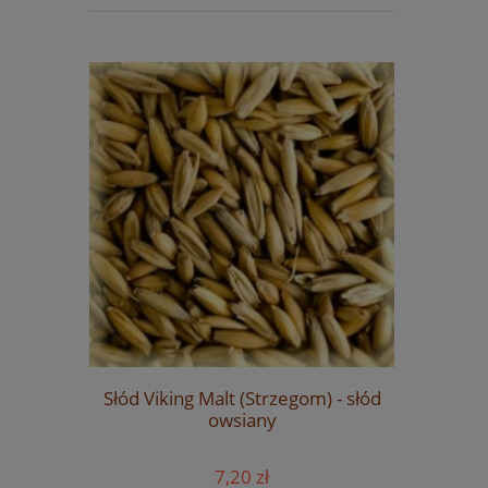
Pszeniczny
e Coopers
Słód Viking Malt (Strzegom) - słód
owsiany
7,20 zł
Cena