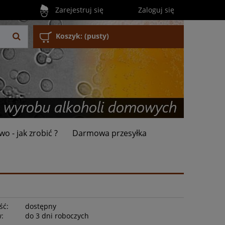
Zarejestruj się
Zaloguj się
Koszyk:
(pusty)
wo - jak zrobić ?
Darmowa przesyłka
ść:
dostępny
w:
do 3 dni roboczych