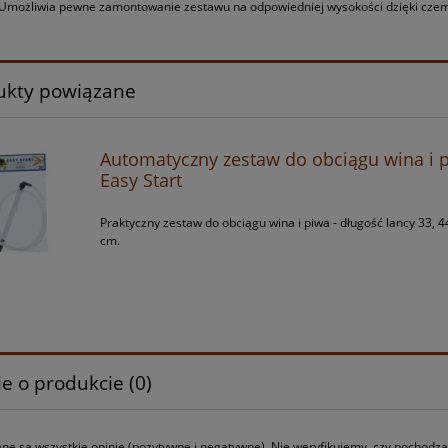
 Umożliwia pewne zamontowanie zestawu na odpowiedniej wysokości dzięki cze
ukty powiązane
Automatyczny zestaw do obciągu wina i p
Easy Start
Praktyczny zestaw do obciągu wina i piwa - długość lancy 33, 4
cm.
e o produkcie (0)
ne są wszystkie opinie (pozytywne i negatywne). Nie weryfikujemy, czy pochodzą o