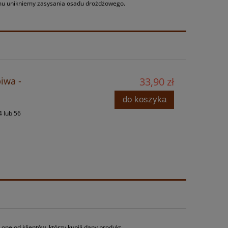
mu unikniemy zasysania osadu drożdżowego.
iwa -
33,90 zł
do koszyka
4 lub 56
ne od klientów, którzy kupili dany produkt.