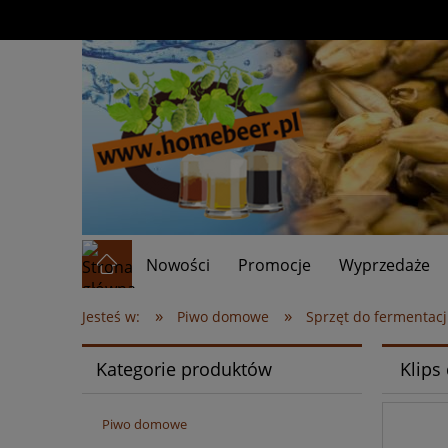
Nowości
Promocje
Wyprzedaże
»
»
Jesteś w:
Piwo domowe
Sprzęt do fermentacj
Kategorie produktów
Klips
Piwo domowe