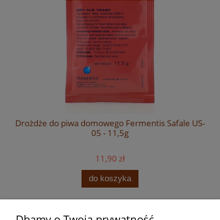
Drożdże do piwa domowego Fermentis Safale US-
05 - 11,5g
11,90 zł
do koszyka
Dbamy o Twoją prywatność