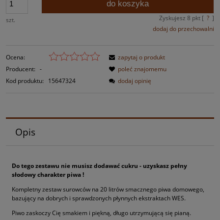
do koszyka
Zyskujesz
8
pkt [
?
]
szt.
dodaj do przechowalni
Ocena:
zapytaj o produkt
Producent:
-
poleć znajomemu
Kod produktu:
15647324
dodaj opinię
Opis
Do tego zestawu nie musisz dodawać cukru - uzyskasz pełny
słodowy charakter piwa !
Kompletny zestaw surowców na 20 litrów smacznego piwa domowego,
bazujący na dobrych i sprawdzonych płynnych ekstraktach WES.
Piwo zaskoczy Cię smakiem i piękną, długo utrzymującą się pianą.