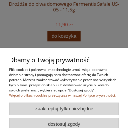
Drożdże do piwa domowego Fermentis Safale US-
05 - 11,5g
11,90 zł
do koszyka
Dbamy o Twoją prywatność
Zakupy
Pliki cookies i pokrewne im technologie umożliwiają poprawne
Pomoc
działanie strony i pomagają nam dostosować ofertę do Twoich
potrzeb. Możesz zaakceptować wykorzystanie przez nas wszystkich
tych plików i przejść do sklepu lub dostosować użycie plików do
Moje konto
swoich preferencji, wybierając opcję "Dostosuj zgody".
Więcej o plikach cookies przeczytasz w naszej Polityce prywatności.
Informacje
zaakceptuj tylko niezbędne
dostosuj zgody