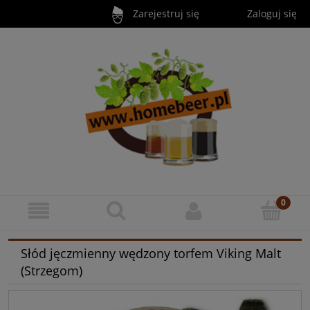
Zarejestruj się
Zaloguj się
Słód jęczmienny wędzony torfem Viking Malt
(Strzegom)