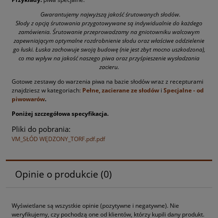
Gwarantujemy najwyższą jakość śrutowanych słodów.
Słody z opcją śrutowania przygotowywane są indywidualnie do każdego
zamówienia. Śrutowanie przeprowadzamy na gniotowniku walcowym
zapewniającym optymalne rozdrobnienie słodu oraz właściwe oddzielenie
go łuski. Łuska zachowuje swoją budowę (nie jest zbyt mocno uszkodzona),
co ma wpływ na jakość naszego piwa oraz przyśpieszenie wysładzania
zacieru.
Gotowe zestawy do warzenia piwa na bazie słodów wraz z recepturami
znajdziesz w kategoriach:
Pełne, zacierane ze słodów
i
Specjalne - od
piwowarów
.
Poniżej szczegółowa specyfikacja.
Pliki do pobrania:
VM_SŁÓD WĘDZONY_TORF.pdf.pdf
Opinie o produkcie (0)
Wyświetlane są wszystkie opinie (pozytywne i negatywne). Nie
weryfikujemy, czy pochodzą one od klientów, którzy kupili dany produkt.