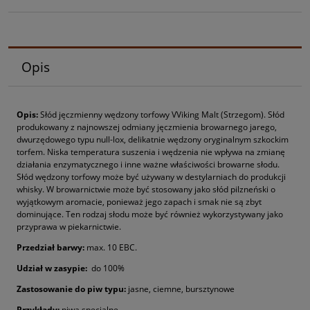
Opis
Opis:
Słód jęczmienny wędzony torfowy VViking Malt (Strzegom). Słód
produkowany z najnowszej odmiany jęczmienia browarnego jarego,
dwurzędowego typu null-lox, delikatnie wędzony oryginalnym szkockim
torfem. Niska temperatura suszenia i wędzenia nie wpływa na zmianę
działania enzymatycznego i inne ważne właściwości browarne słodu.
Słód wędzony torfowy może być używany w destylarniach do produkcji
whisky. W browarnictwie może być stosowany jako słód pilzneński o
wyjątkowym aromacie, ponieważ jego zapach i smak nie są zbyt
dominujące. Ten rodzaj słodu może być również wykorzystywany jako
przyprawa w piekarnictwie.
P
rzedział barwy
:
max. 10 EBC.
Udział w zasypie:
do 100%
Zastosowanie do piw typu:
jasne, ciemne, bursztynowe
Przykłady:
piwa specjalne.