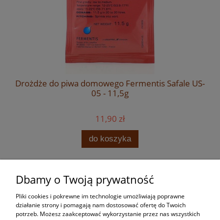
Drożdże do piwa domowego Fermentis Safale US-
05 - 11,5g
11,90 zł
do koszyka
Dbamy o Twoją prywatność
Zakupy
Pliki cookies i pokrewne im technologie umożliwiają poprawne
Pomoc
działanie strony i pomagają nam dostosować ofertę do Twoich
potrzeb. Możesz zaakceptować wykorzystanie przez nas wszystkich