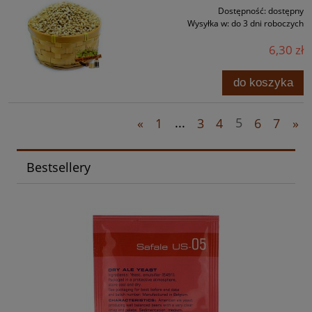
Dostępność:
dostępny
Wysyłka w:
do 3 dni roboczych
6,30 zł
do koszyka
«
1
...
3
4
5
6
7
»
Bestsellery