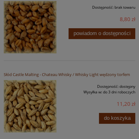
Dostępność:
brak towaru
8,80 zł
powiadom o dostępności
Słód Castle Malting - Chateau Whisky / Whisky Light wędzony torfem
Dostępność:
dostępny
Wysyłka w:
do 3 dni roboczych
11,20 zł
do koszyka