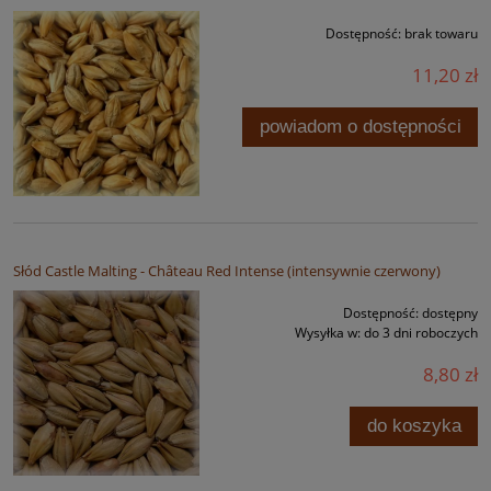
Dostępność:
brak towaru
11,20 zł
powiadom o dostępności
Słód Castle Malting - Château Red Intense (intensywnie czerwony)
Dostępność:
dostępny
Wysyłka w:
do 3 dni roboczych
8,80 zł
do koszyka