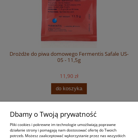
Drożdże do piwa domowego Fermentis Safale US-
05 - 11,5g
11,90 zł
do koszyka
Dbamy o Twoją prywatność
Zakupy
Pliki cookies i pokrewne im technologie umożliwiają poprawne
Pomoc
działanie strony i pomagają nam dostosować ofertę do Twoich
potrzeb. Możesz zaakceptować wykorzystanie przez nas wszystkich