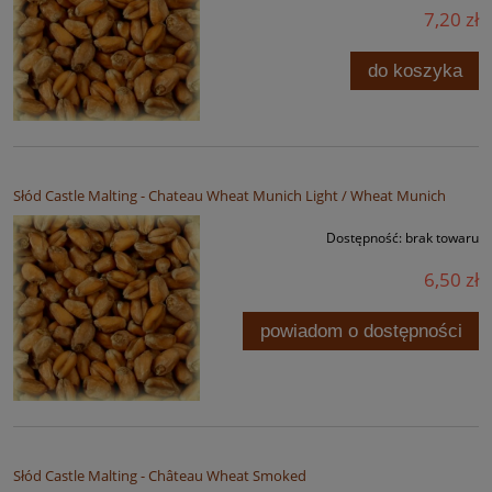
7,20 zł
do koszyka
Słód Castle Malting - Chateau Wheat Munich Light / Wheat Munich
Dostępność:
brak towaru
6,50 zł
powiadom o dostępności
Słód Castle Malting - Château Wheat Smoked