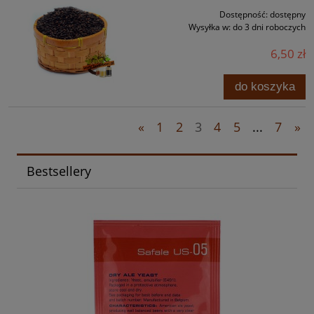
Dostępność:
dostępny
Wysyłka w:
do 3 dni roboczych
6,50 zł
do koszyka
«
1
2
3
4
5
...
7
»
Bestsellery