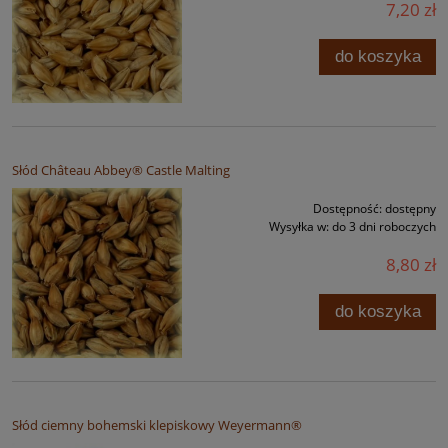
7,20 zł
do koszyka
Słód Château Abbey® Castle Malting
Dostępność:
dostępny
Wysyłka w:
do 3 dni roboczych
8,80 zł
do koszyka
Słód ciemny bohemski klepiskowy Weyermann®