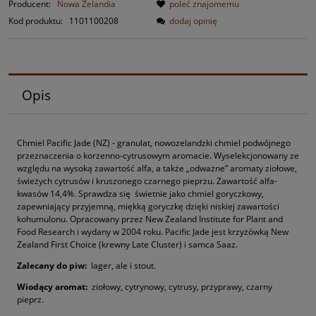
Producent:
Nowa Zelandia
poleć znajomemu
Kod produktu:
1101100208
dodaj opinię
Opis
Chmiel Pacific Jade (NZ) - granulat, nowozelandzki chmiel podwójnego
przeznaczenia o
korzenno-cytrusowym aromacie
.
Wyselekcjonowany ze
względu na wysoką zawartość alfa, a także „odważne” aromaty ziołowe,
świeżych cytrusów i kruszonego czarnego pieprzu.
Z
awartość alfa-
kwasów 14,4%.
Sprawdza się świetnie jako chmiel goryczkowy,
zapewniający przyjemną, miękką goryczkę dzięki niskiej zawartości
kohumulonu.
Opracowany przez New Zealand Institute for Plant and
Food Research i wydany w 2004 roku. Pacific Jade jest krzyżówką New
Zealand First Choice (krewny Late Cluster) i samca Saaz.
Zalecany do piw:
lager, ale i stout
.
Wiodący aromat:
z
iołowy, cytrynowy, cytrusy, przyprawy, czarny
pieprz
.