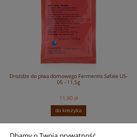
Drożdże do piwa domowego Fermentis Safale US-
05 - 11,5g
11,90 zł
do koszyka
Dbamy o Twoją prywatność