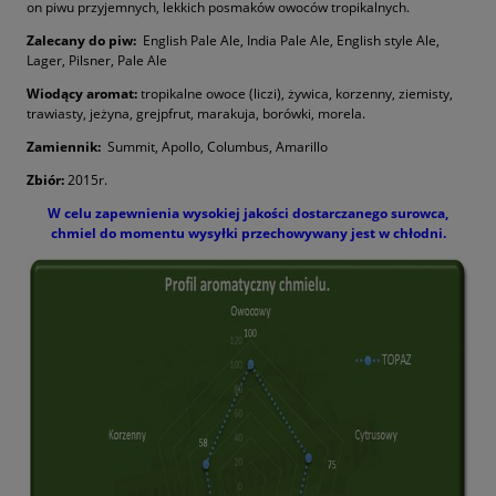
on piwu przyjemnych, lekkich posmaków owoców tropikalnych.
Zalecany do piw:
English Pale Ale, India Pale Ale, English style Ale,
Lager, Pilsner, Pale Ale
Wiodący aromat:
tropikalne owoce (liczi), żywica, korzenny, ziemisty,
trawiasty, jeżyna, grejpfrut, marakuja, borówki, morela
.
Zamiennik:
Summit, Apollo, Columbus, Amarillo
Zbiór:
2015r.
W celu zapewnienia wysokiej jakości dostarczanego surowca,
chmiel do momentu wysyłki przechowywany jest w chłodni.