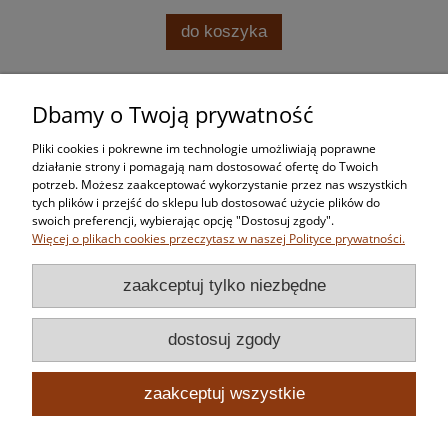
do koszyka
Dbamy o Twoją prywatność
Zakupy
Pliki cookies i pokrewne im technologie umożliwiają poprawne
Pomoc
działanie strony i pomagają nam dostosować ofertę do Twoich
potrzeb. Możesz zaakceptować wykorzystanie przez nas wszystkich
tych plików i przejść do sklepu lub dostosować użycie plików do
Moje konto
swoich preferencji, wybierając opcję "Dostosuj zgody".
Więcej o plikach cookies przeczytasz w naszej Polityce prywatności.
Informacje
zaakceptuj tylko niezbędne
dostosuj zgody
zaakceptuj wszystkie