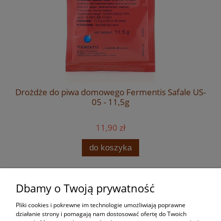
Drożdże do piwa domowego Fermentis Safale US-
05 - 11,5g
11,90 zł
do koszyka
Dbamy o Twoją prywatność
Zakupy
Pliki cookies i pokrewne im technologie umożliwiają poprawne
Pomoc
działanie strony i pomagają nam dostosować ofertę do Twoich