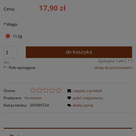
17,90 zł
Cena:
*
Waga:
11,5g
do koszyka
Zyskujesz
1
pkt [
?
]
szt.
*
- Pole wymagane
dodaj do przechowalni
Ocena:
zapytaj o produkt
Producent:
Fermentis
poleć znajomemu
Kod produktu:
201095724
dodaj opinię