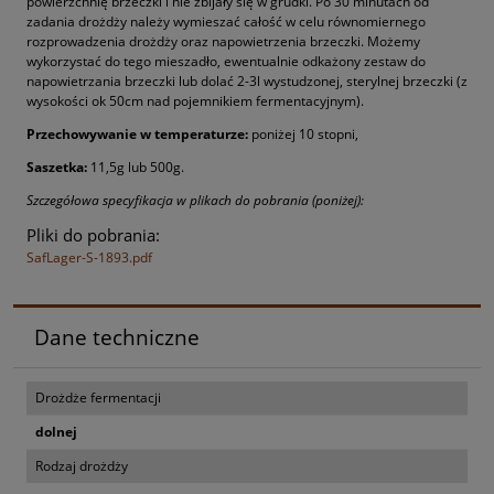
powierzchnię brzeczki i nie zbijały się w grudki. Po
30 minutach od
zadania drożdży należy wymieszać całość w celu równomiernego
rozprowadzenia drożdży oraz napowietrzenia brzeczki. Możemy
wykorzystać do tego mieszadło, ewentualnie odkażony zestaw do
napowietrzania brzeczki lub dolać 2-3l wystudzonej, sterylnej brzeczki (z
wysokości ok 50cm nad pojemnikiem fermentacyjnym).
Przechowywanie w temperaturze:
poniżej 10 stopni,
Saszetka:
11,5g lub 500g.
Szczegółowa specyfikacja w plikach do pobrania (poniżej):
Pliki do pobrania:
SafLager-S-1893.pdf
Dane techniczne
Drożdże fermentacji
dolnej
Rodzaj drożdży