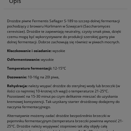
Opis
Drożdże piwne Fermentis Saflager S-189 to szczep dolnej fermentacji
p
ochodzący z browaru Hürlimann w Szwajcarii
(Saccharomyces
cerevisiae). Drożdże te zapewniają neutralny, czysty smak piwa, dzięki
czemu mogą być wykorzystywane do produkcji szerokiej gamy piw
dolnej fermentacji. Dobrze zachowują się również w piwach mocnych.
Kłaczkowanie i osiadanie:
wysokie
Odfermentowanie:
wysokie
Temperatura fermentacji:
12-15°C
Dozowanie:
10-16g na 20l piwa,
Rehydracja:
należy wsypać drożdże do
sterylnej wody lub brzeczki
(w
ilości co najmniej 10-krotnej ich wagi) o temperaturze 21-25°C.
Pozostawić na 15-30 minut po czym d
elikatnie mieszać do uzyskania
kremowej konsystencji. Tak uzyskany starter drożdżowy dodajemy do
naczynia fermentacyjnego.
Alternatywnie możemy zadać drożdże bezpośrednio brzeczki w
pojemniku fermentacyjnym (temperatura brzeczki powinna wynosić
21-
25°C
. Drożdże należy wsypywać s
topniowo tak aby objęły całą