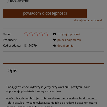
błyskawiczne
powiadom o dostępności
dodaj do przechowalni
Ocena:
zapytaj o produkt
Producent:
-
poleć znajomemu
Kod produktu:
18454579
dodaj opinię
Opis
Płatki jęczmienne wykorzystujemy przy warzeniu piw typu Stout.
Poprawiają pienistość i konsystencje piwa.
W ofercie sklepu płatki jęczmienne dostepne są w dwóch odmianach:
- płatki zwykłe - w celu wykorzystania ich do produkcji piwa konieczne
jest ich wcześniejsze "kleikowanie";