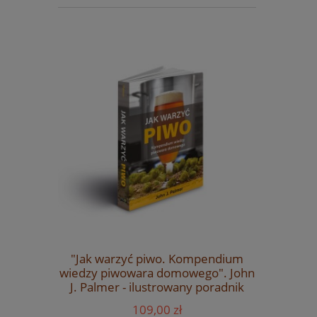
Weizen -
"Jak warzyć piwo. Kompendium
Zestaw sz
4kg
wiedzy piwowara domowego". John
S
J. Palmer - ilustrowany poradnik
109,00 zł