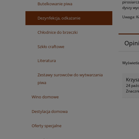
pirosiarc
Butelkowanie piwa
dyszy wyd
Uwaga: Ko
Dezynfekcja, odkażanie
Chłodnice do brzeczki
Opini
Szkło craftowe
Literatura
Wyświetla
Zestawy surowców do wytwarzania
Krzys
piwa
24 paźd
Znaczni
Wino domowe
Destylacja domowa
Oferty specjalne