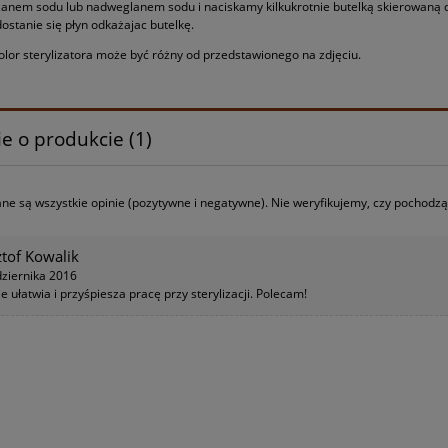
zanem sodu lub nadweglanem sodu i naciskamy kilkukrotnie butelką skierowaną d
ostanie się płyn odkażajac butelkę.
lor sterylizatora może być różny od przedstawionego na zdjęciu.
e o produkcie (1)
ne są wszystkie opinie (pozytywne i negatywne). Nie weryfikujemy, czy pochodzą o
ztof Kowalik
ziernika 2016
e ułatwia i przyśpiesza pracę przy sterylizacji. Polecam!