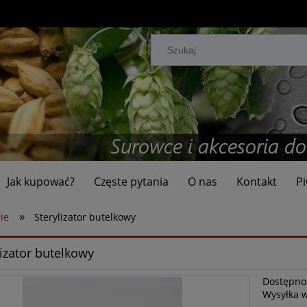
Jak kupować?
Częste pytania
O nas
Kontakt
Pi
»
ie
Sterylizator butelkowy
lizator butelkowy
Dostępno
Wysyłka 