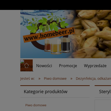
Nowości
Promocje
Wyprzedaże
»
»
Jesteś w:
Piwo domowe
Dezynfekcja, odkażan
Kategorie produktów
Stery
Piwo domowe