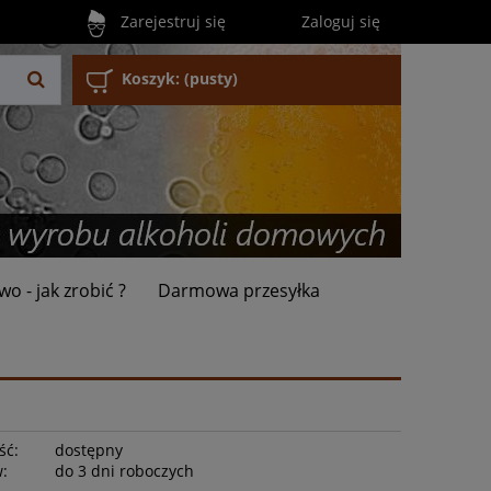
Zarejestruj się
Zaloguj się
Koszyk:
(pusty)
wo - jak zrobić ?
Darmowa przesyłka
ść:
dostępny
w:
do 3 dni roboczych