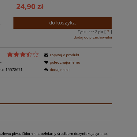
24,90 zł
do koszyka
.
Zyskujesz
2
pkt [
?
]
dodaj do przechowalni
zapytaj o produkt
-
poleć znajomemu
tu:
15578671
dodaj opinię
 rozlewu piwa. Zbiornik napełniamy środkiem dezynfekujacym np.