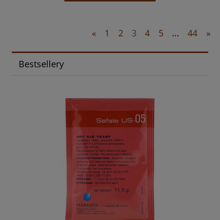
«
1
2
3
4
5
...
44
»
Bestsellery