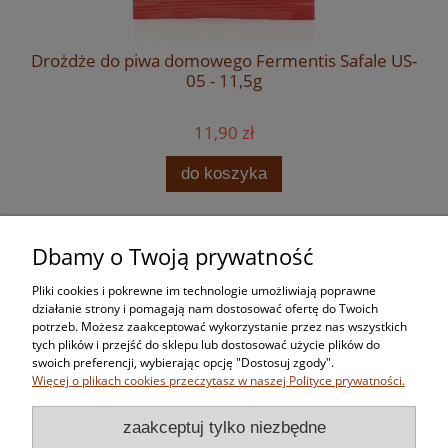
Drożdże do piwa domowego Fermentis Safale US-
05 - 11,5g
11,90 zł
do koszyka
Dbamy o Twoją prywatność
Zakupy
Pliki cookies i pokrewne im technologie umożliwiają poprawne
Pomoc
działanie strony i pomagają nam dostosować ofertę do Twoich
potrzeb. Możesz zaakceptować wykorzystanie przez nas wszystkich
tych plików i przejść do sklepu lub dostosować użycie plików do
Moje konto
swoich preferencji, wybierając opcję "Dostosuj zgody".
Więcej o plikach cookies przeczytasz w naszej Polityce prywatności.
Informacje
zaakceptuj tylko niezbędne