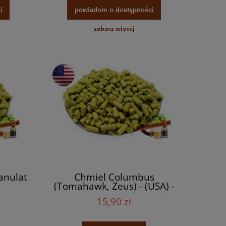
i
powiadom o dostępności
zobacz więcej
ranulat
Chmiel Columbus
(Tomahawk, Zeus) - (USA) -
granulat
15,90 zł