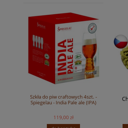
mowego
Szkła do piw craftowych 4szt. -
IPA NOW
Ch
 (Saison)
Spiegelau - India Pale ale (IPA)
przewodn
chm
119,00 zł