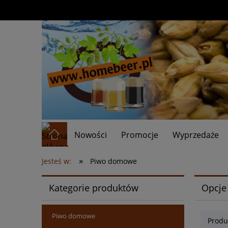
Nowości
Promocje
Wyprzedaże
»
Jesteś w:
Piwo domowe
Kategorie produktów
Opcje
Piwo domowe
Produ