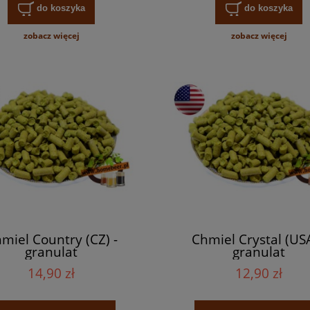
do koszyka
do koszyka
zobacz więcej
zobacz więcej
E PODEJŚCIE. Naukowy
Zestaw szkła do piw craftowych
miel Country (CZ) -
Chmiel Crystal (USA
ik po zapachu i smaku
Spiegelau - SET II
granulat
granulat
ielu. Scott Janish
14,90 zł
12,90 zł
74,90 zł
99,00 zł