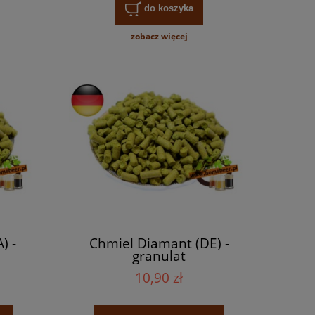
do koszyka
zobacz więcej
 -
"Jak warzyć piwo. Kompendium
WES piwo domo
) -
Chmiel Diamant (DE) -
wiedzy piwowara domowego". John
PIWES-0
granulat
J. Palmer - ilustrowany poradnik
10,90 zł
109,00 zł
49,9