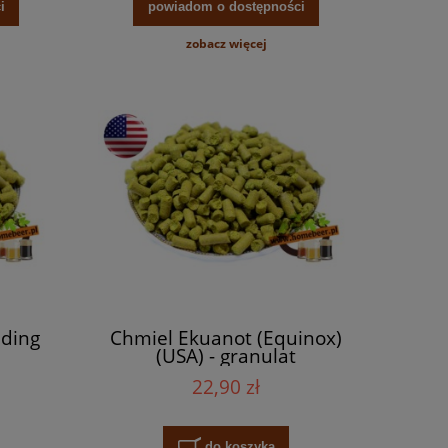
do koszyka
do ko
i
powiadom o dostępności
zobacz więcej
lding
Chmiel Ekuanot (Equinox)
(USA) - granulat
22,90 zł
do koszyka