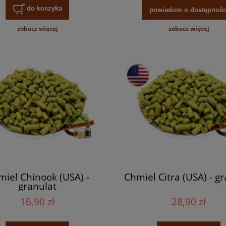
do koszyka
powiadom o dostępnośc
zobacz więcej
zobacz więcej
iel Chinook (USA) -
Chmiel Citra (USA) - g
granulat
16,90 zł
28,90 zł