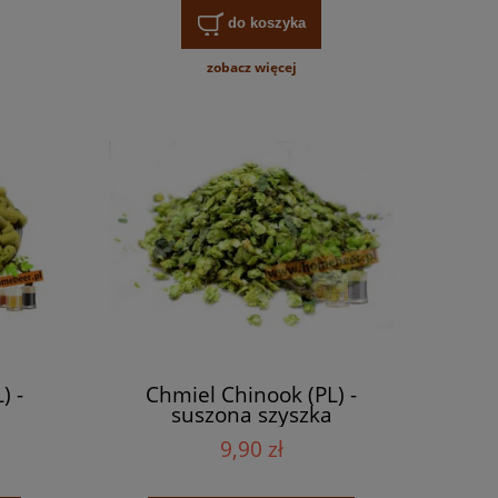
do koszyka
zobacz więcej
) -
Chmiel Chinook (PL) -
suszona szyszka
9,90 zł