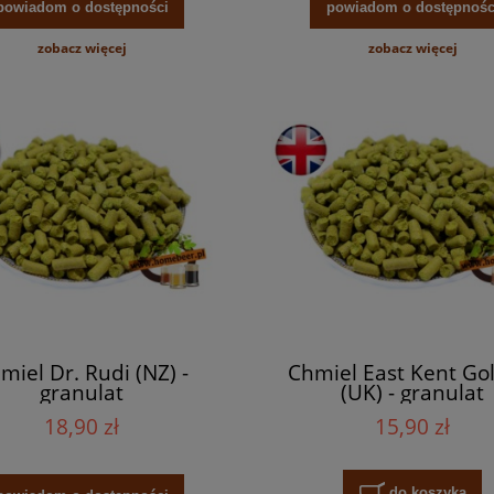
do koszyka
do koszyka
powiadom o dostępności
powiadom o dostępnośc
zobacz więcej
zobacz więcej
miel Dr. Rudi (NZ) -
Chmiel East Kent Go
granulat
(UK) - granulat
18,90 zł
15,90 zł
do koszyka