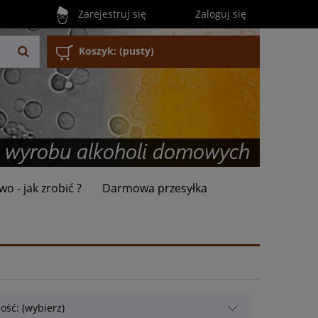
Zarejestruj się
Zaloguj się
Koszyk:
(pusty)
wo - jak zrobić ?
Darmowa przesyłka
ość: (wybierz)