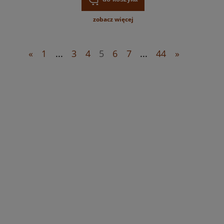
zobacz więcej
«
1
...
3
4
5
6
7
...
44
»