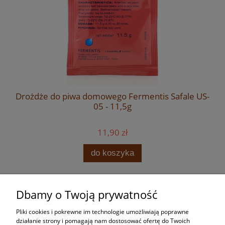
Drożdże do piwa domowego Fermentis Safale US-
05 - 11,5g
11,90 zł
do koszyka
Dbamy o Twoją prywatność
Zakupy
Pliki cookies i pokrewne im technologie umożliwiają poprawne
Pomoc
działanie strony i pomagają nam dostosować ofertę do Twoich