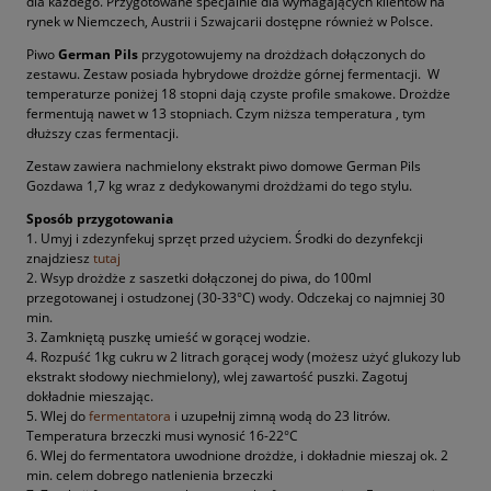
dla każdego. Przygotowane specjalnie dla wymagających klientów na
rynek w Niemczech, Austrii i Szwajcarii dostępne również w Polsce.
Piwo
German Pils
przygotowujemy na drożdżach dołączonych do
zestawu. Zestaw posiada hybrydowe drożdże górnej fermentacji. W
temperaturze poniżej 18 stopni dają czyste profile smakowe. Drożdże
fermentują nawet w 13 stopniach. Czym niższa temperatura , tym
dłuższy czas fermentacji.
Zestaw zawiera nachmielony ekstrakt piwo domowe German Pils
Gozdawa 1,7 kg wraz z dedykowanymi drożdżami do tego stylu.
Sposób przygotowania
1. Umyj i zdezynfekuj sprzęt przed użyciem. Środki do dezynfekcji
znajdziesz
tutaj
2. Wsyp drożdże z saszetki dołączonej do piwa, do 100ml
przegotowanej i ostudzonej (30-33°C) wody. Odczekaj co najmniej 30
min.
3. Zamkniętą puszkę umieść w gorącej wodzie.
4. Rozpuść 1kg cukru w 2 litrach gorącej wody (możesz użyć glukozy lub
ekstrakt słodowy niechmielony), wlej zawartość puszki. Zagotuj
dokładnie mieszając.
5. Wlej do
fermentatora
i uzupełnij zimną wodą do 23 litrów.
Temperatura brzeczki musi wynosić 16-22°C
6. Wlej do fermentatora uwodnione drożdże, i dokładnie mieszaj ok. 2
min. celem dobrego natlenienia brzeczki