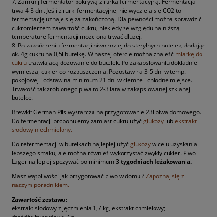
7. Zamknij fermentator pokrywą z rurką fermentacyjną. Fermentacja
trwa 4-8 dni. Jeśli z rurki fermentacyjnej nie wydziela się CO2 to
fermentację uznaje się za zakończoną. Dla pewności można sprawdzić
cukromierzem zawartość cukru, niekiedy ze względu na niższą
temperaturę fermentacji może ona trwać dłużej.
8. Po zakończeniu fermentacji piwo rozlej do sterylnych butelek, dodając
ok. 4g cukru na 0,5l butelkę. W naszej ofercie można znaleźć
miarkę do
cukru
ułatwiającą dozowanie do butelek. Po zakapslowaniu dokładnie
wymieszaj cukier do rozpuszczenia. Pozostaw na 3-5 dni w temp.
pokojowej i odstaw na minimum 21 dni w ciemne i chłodne miejsce.
Trwałość tak zrobionego piwa to 2-3 lata w zakapslowanej szklanej
butelce.
Brewkit German Pils wystarcza na przygotowanie 23l piwa domowego.
Do fermentacji proponujemy zamiast cukru użyć
glukozy
lub
ekstrakt
słodowy niechmielony.
Do refermentacji w butelkach najlepiej użyć
glukozy
w celu uzyskania
lepszego smaku, ale można również wykorzystać zwykły cukier. Piwo
Lager najlepiej spożywać po minimum
3 tygodniach leżakowania.
Masz wątpliwości jak przygotować piwo w domu ?
Zapoznaj się z
naszym poradnikiem.
Zawartość zestawu:
ekstrakt słodowy z jęczmienia 1,7 kg, ekstrakt chmielowy;
drożdże hybrydowe 7 g.