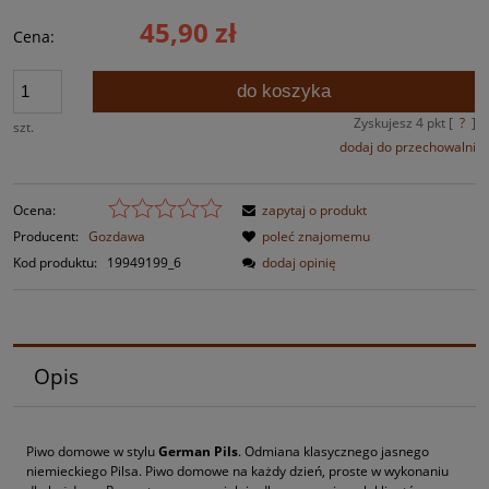
45,90 zł
Cena:
do koszyka
Zyskujesz
4
pkt [
?
]
szt.
dodaj do przechowalni
Ocena:
zapytaj o produkt
Producent:
Gozdawa
poleć znajomemu
Kod produktu:
19949199_6
dodaj opinię
Opis
Piwo domowe w stylu
German Pils
. Odmiana klasycznego jasnego
niemieckiego Pilsa. Piwo domowe na każdy dzień, proste w wykonaniu