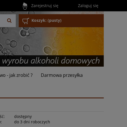
Zarejestruj się
Zaloguj się
Koszyk:
(pusty)
wo - jak zrobić ?
Darmowa przesyłka
ść:
dostępny
w:
do 3 dni roboczych