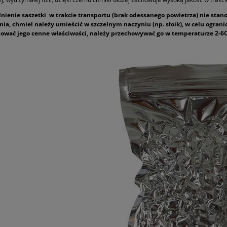
lnienie saszetki w trakcie transportu (brak odessanego powietrza) nie sta
ia, chmiel należy umieścić w szczelnym naczyniu (np. słoik), w celu ogran
hować jego cenne właściwości, należy przechowywać go w temperaturze 2-6C