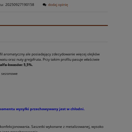
tu:
20250927190158
dodaj opinię
fil aromatyczny ale posiadający zdecydowanie więcej olejków
tu oraz nuty grejpfruta. Przy takim profilu pasuje właściwie
alfa-kwasów: 5,5%.
iwa sezonowe
 momentu wysyłki przechowywany jest w chłodni.
 konfekcjonowania. Saszetki wykonane z metalizowanej, wysoko
cie jego przechowywania.