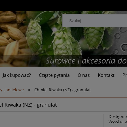
Jak kupować?
Częste pytania
O nas
Kontakt
Pi
»
ty chmielowe
Chmiel Riwaka (NZ) - granulat
l Riwaka (NZ) - granulat
Dostępno
Wysyłka 