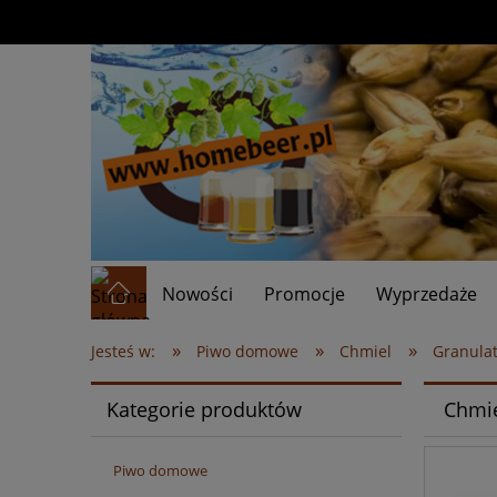
Nowości
Promocje
Wyprzedaże
»
»
»
Jesteś w:
Piwo domowe
Chmiel
Granula
Kategorie produktów
Chmie
Piwo domowe