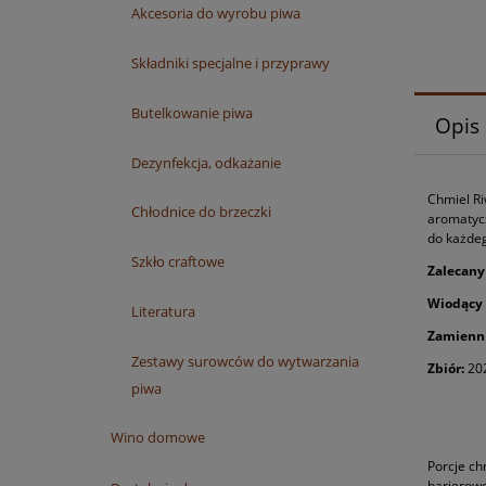
Akcesoria do wyrobu piwa
Składniki specjalne i przyprawy
Butelkowanie piwa
Opis
Dezynfekcja, odkażanie
Chmiel Ri
Chłodnice do brzeczki
aromatycz
do każdeg
Szkło craftowe
Zalecany
Wiodący 
Literatura
Zamienn
Zestawy surowców do wytwarzania
Zbiór:
20
piwa
Wino domowe
Porcje ch
barierowe