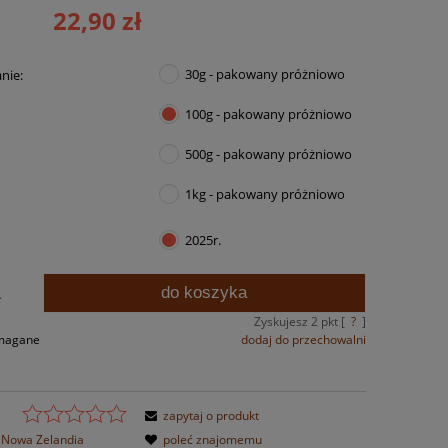
22,90 zł
30g - pakowany próżniowo
nie:
100g - pakowany próżniowo
500g - pakowany próżniowo
1kg - pakowany próżniowo
2025r.
do koszyka
.
Zyskujesz
2
pkt [
?
]
ymagane
dodaj do przechowalni
zapytaj o produkt
Nowa Zelandia
poleć znajomemu