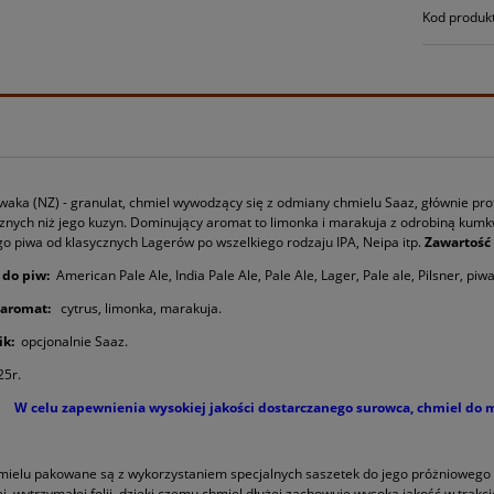
Kod produk
waka (NZ) - granulat,
chmiel wywodzący się z odmiany chmielu Saaz, głównie pro
nych niż jego kuzyn. Dominujący aromat to limonka i marakuja z odrobiną kumkwa
o piwa od klasycznych Lagerów po wszelkiego rodzaju IPA, Neipa itp.
Zawartość 
 do piw:
American Pale Ale, India Pale Ale, Pale Ale, Lager, Pale ale, Pilsner, p
aromat:
cytrus, limonka, marakuja
.
ik:
opcjonalnie Saaz.
25r.
W celu zapewnienia wysokiej jakości dostarczanego surowca, chmiel do
mielu pakowane są z wykorzystaniem specjalnych saszetek do jego próżniowego
j, wytrzymałej folii, dzięki czemu chmiel dłużej zachowuje wysoką jakość w trak