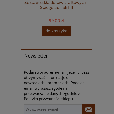
 4szt. -
Zestaw szkła do piw craftowych -
Drożdż
le (IPA)
Spiegelau - SET II
Fermentis
99,00 zł
do koszyka
Newsletter
Podaj swój adres e-mail, jeżeli chcesz
otrzymywać informacje o
nowościach i promocjach. Podając
email wyrażasz zgodę na
przetwarzanie danych zgodnie z
Polityka prywatności sklepu.